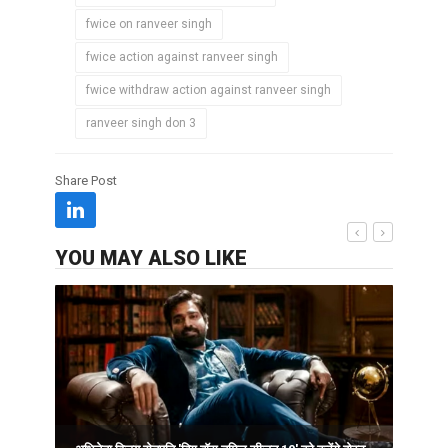
fwice on ranveer singh
fwice action against ranveer singh
fwice withdraw action against ranveer singh
ranveer singh don 3
Share Post
YOU MAY ALSO LIKE