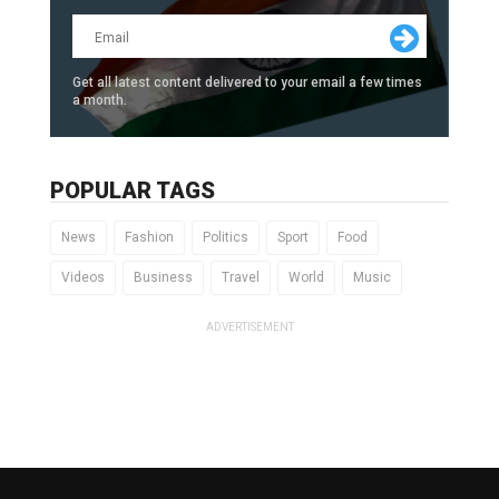
Get all latest content delivered to your email a few times
a month.
POPULAR TAGS
News
Fashion
Politics
Sport
Food
Videos
Business
Travel
World
Music
ADVERTISEMENT