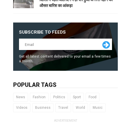
औसत बारिश का आंकड़ा
SUBSCRIBE TO FEEDS
Get all latest content delivered to your email a few times
a month.
POPULAR TAGS
News
Fashion
Politics
Sport
Food
Videos
Business
Travel
World
Music
ADVERTISEMENT