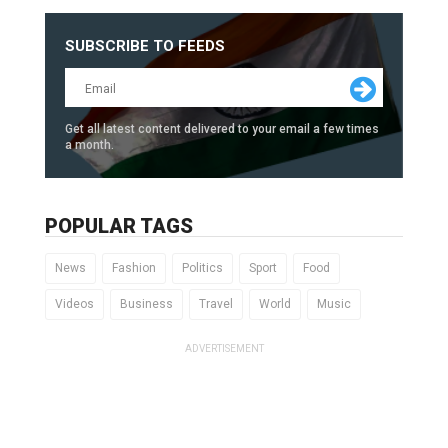
SUBSCRIBE TO FEEDS
Get all latest content delivered to your email a few times
a month.
POPULAR TAGS
News
Fashion
Politics
Sport
Food
Videos
Business
Travel
World
Music
ADVERTISEMENT