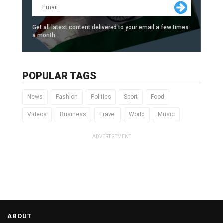
Get all latest content delivered to your email a few times
a month.
POPULAR TAGS
News
Fashion
Politics
Sport
Food
Videos
Business
Travel
World
Music
ADVERTISEMENT
ABOUT