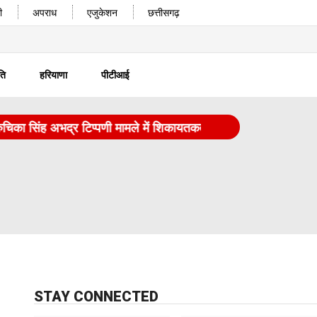
ी
अपराध
एजुकेशन
छत्तीसगढ़
ति
हरियाणा
पीटीआई
का सिंह अभद्र टिप्पणी मामले में शिकायतकर्ता ने वापस ली शिकायत
|
STAY CONNECTED