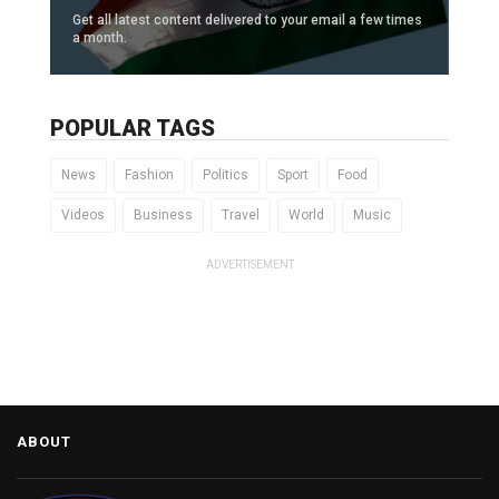
Get all latest content delivered to your email a few times
a month.
POPULAR TAGS
News
Fashion
Politics
Sport
Food
Videos
Business
Travel
World
Music
ADVERTISEMENT
ABOUT