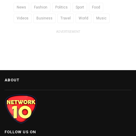
News
Fashion
Politics
Sport
Food
Videos
Business
Travel
World
Music
ADVERTISEMENT
ABOUT
FOLLOW US ON