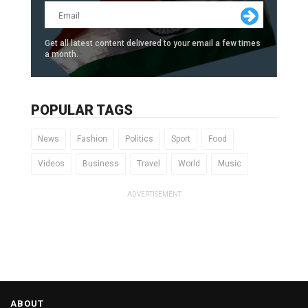
Get all latest content delivered to your email a few times
a month.
POPULAR TAGS
News
Fashion
Politics
Sport
Food
Videos
Business
Travel
World
Music
ADVERTISEMENT
ABOUT