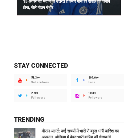
15 अगस्त को मैदान पर उतरते ही हमारे पास हर सवाल का जवाब
प
होगा, बोले गौतम गंभीर.
र
STAY CONNECTED
58.3k+
209.6k+
Subscribers
Fans
2.5k+
100k+
Followers
Followers
TRENDING
मौसम अलर्ट: कई राज्यों में भारी से बहुत भारी बारिश का
अनुमान, ओडिशा में बेहद भारी बारिश की चेतावनी