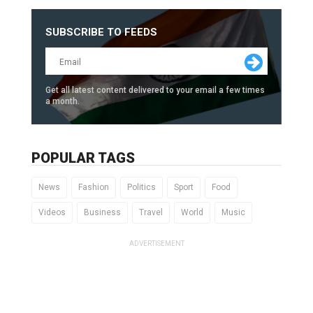
SUBSCRIBE TO FEEDS
Get all latest content delivered to your email a few times
a month.
POPULAR TAGS
News
Fashion
Politics
Sport
Food
Videos
Business
Travel
World
Music
ADVERTISEMENT