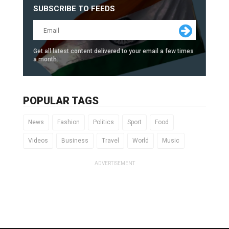
SUBSCRIBE TO FEEDS
Get all latest content delivered to your email a few times
a month.
POPULAR TAGS
News
Fashion
Politics
Sport
Food
Videos
Business
Travel
World
Music
ADVERTISEMENT