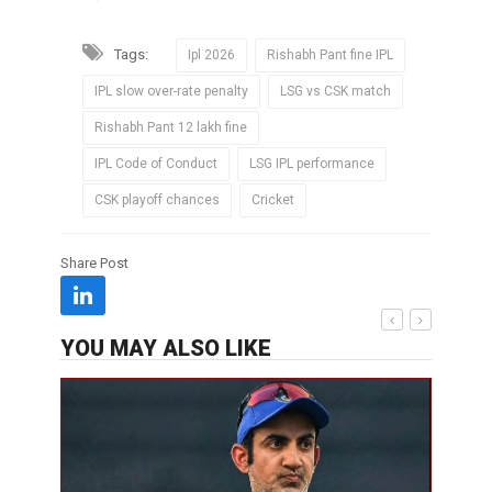
Tags:
Ipl 2026
Rishabh Pant fine IPL
IPL slow over-rate penalty
LSG vs CSK match
Rishabh Pant 12 lakh fine
IPL Code of Conduct
LSG IPL performance
CSK playoff chances
Cricket
Share Post
YOU MAY ALSO LIKE