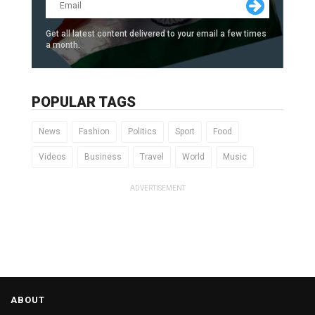
Get all latest content delivered to your email a few times
a month.
POPULAR TAGS
News
Fashion
Politics
Sport
Food
Videos
Business
Travel
World
Music
ADVERTISEMENT
ABOUT