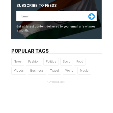
SUBSCRIBE TO FEEDS
Get all latest content delivered to your email a few times
a month.
POPULAR TAGS
News
Fashion
Politics
Sport
Food
Videos
Business
Travel
World
Music
ADVERTISEMENT