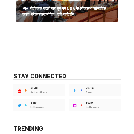
क
PM मोदी कल पहली बार चुने गए NDA के लोकसभा सांसदों से
करेंगे 'ब्रेकफास्ट मीटिंग', देंगे मार्गदर्शन.
STAY CONNECTED
58.3k+
209.6k+
Subscribers
Fans
2.5k+
100k+
Followers
Followers
TRENDING