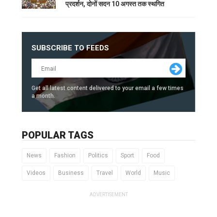
प्रदर्शन, दोनों सदन 10 अगस्त तक स्थगित
SUBSCRIBE TO FEEDS
Get all latest content delivered to your email a few times
a month.
POPULAR TAGS
News
Fashion
Politics
Sport
Food
Videos
Business
Travel
World
Music
ADVERTISEMENT