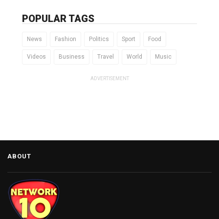
POPULAR TAGS
News
Fashion
Politics
Sport
Food
Videos
Business
Travel
World
Music
ADVERTISEMENT
ABOUT