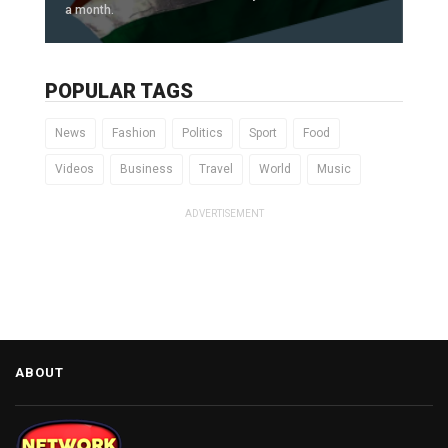
a month.
POPULAR TAGS
News
Fashion
Politics
Sport
Food
Videos
Business
Travel
World
Music
ADVERTISEMENT
ABOUT