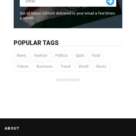
Get all latest content delivered to your email a few times
a month.
POPULAR TAGS
News
Fashion
Politics
Sport
Food
Videos
Business
Travel
World
Music
ADVERTISEMENT
ABOUT