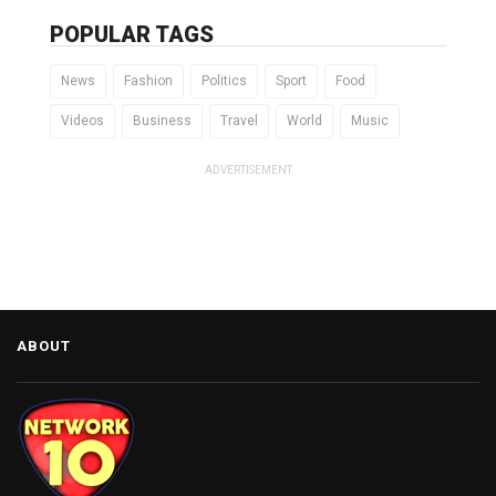
POPULAR TAGS
News
Fashion
Politics
Sport
Food
Videos
Business
Travel
World
Music
ADVERTISEMENT
ABOUT