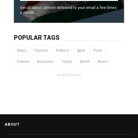
Get all latest content delivered to your email a few times
a month.
POPULAR TAGS
News
Fashion
Politics
Sport
Food
Videos
Business
Travel
World
Music
ADVERTISEMENT
ABOUT