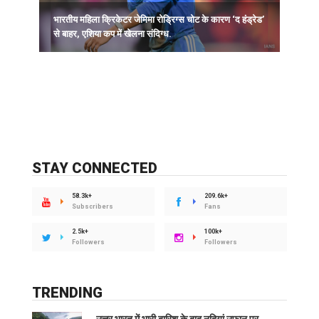
भारतीय महिला क्रिकेटर जेमिमा रोड्रिग्स चोट के कारण ‘द हंड्रेड’
ह
से बाहर, एशिया कप में खेलना संदिग्ध.
STAY CONNECTED
58.3k+
209.6k+
Subscribers
Fans
2.5k+
100k+
Followers
Followers
TRENDING