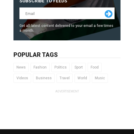
SUBSCRIBE TO FEEDS
Get all latest content delivered to your email a few times
a month.
POPULAR TAGS
News
Fashion
Politics
Sport
Food
Videos
Business
Travel
World
Music
ADVERTISEMENT