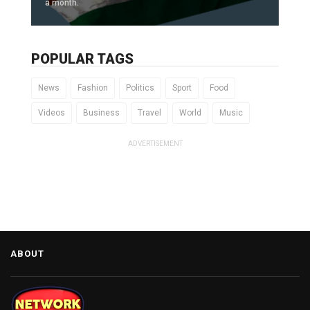
a month.
POPULAR TAGS
News
Fashion
Politics
Sport
Food
Videos
Business
Travel
World
Music
ADVERTISEMENT
ABOUT