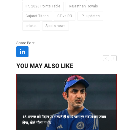
IPL 2026 Points Table
Rajasthan Royals
Gujarat Titans
GT vs RR
IPL updates
cricket
Sports news
Share Post
YOU MAY ALSO LIKE
15 अगस्त को मैदान पर उतरते ही हमारे पास हर सवाल का जवाब
प
होगा, बोले गौतम गंभीर.
र