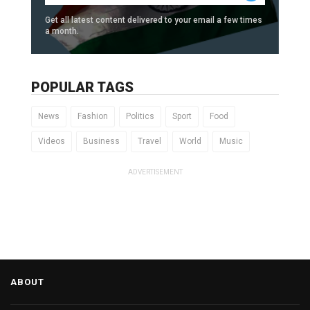
Get all latest content delivered to your email a few times
a month.
POPULAR TAGS
News
Fashion
Politics
Sport
Food
Videos
Business
Travel
World
Music
ADVERTISEMENT
ABOUT