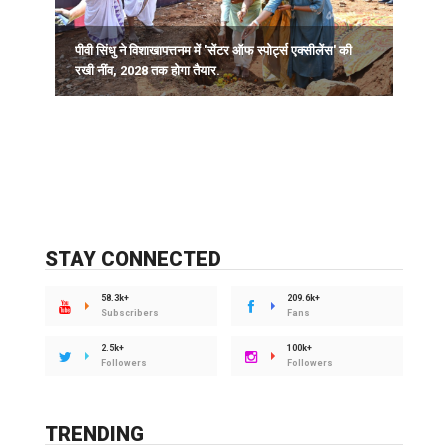
पीवी सिंधु ने विशाखापत्तनम में 'सेंटर ऑफ स्पोर्ट्स एक्सीलेंस' की
क
रखी नींव, 2028 तक होगा तैयार.
व
STAY CONNECTED
58.3k+
209.6k+
Subscribers
Fans
2.5k+
100k+
Followers
Followers
TRENDING