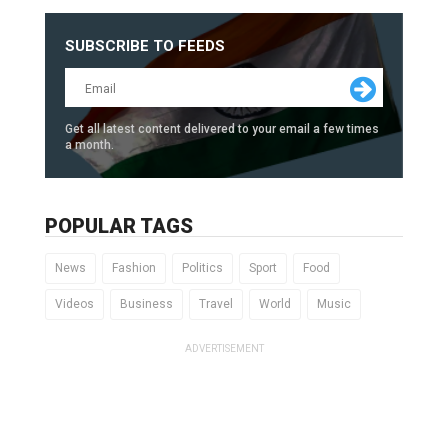
SUBSCRIBE TO FEEDS
Get all latest content delivered to your email a few times
a month.
POPULAR TAGS
News
Fashion
Politics
Sport
Food
Videos
Business
Travel
World
Music
ADVERTISEMENT