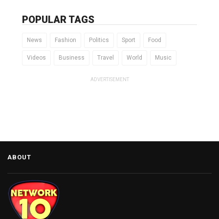
POPULAR TAGS
News
Fashion
Politics
Sport
Food
Videos
Business
Travel
World
Music
ADVERTISEMENT
ABOUT