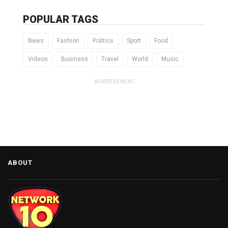
POPULAR TAGS
News
Fashion
Politics
Sport
Food
Videos
Business
Travel
World
Music
ADVERTISEMENT
ABOUT