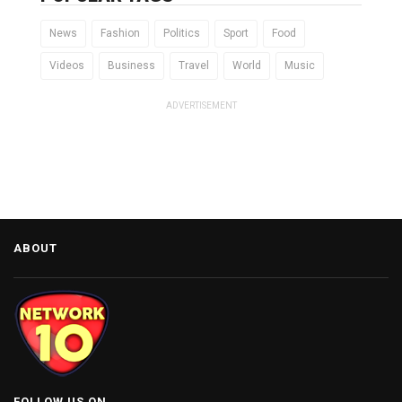
News
Fashion
Politics
Sport
Food
Videos
Business
Travel
World
Music
ADVERTISEMENT
ABOUT
FOLLOW US ON