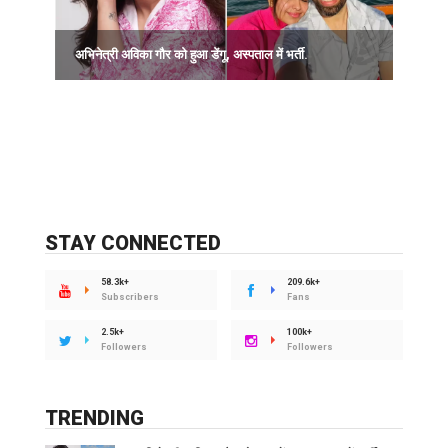
भ
अभिनेत्री अविका गौर को हुआ डेंगू, अस्पताल में भर्ती.
स
STAY CONNECTED
58.3k+
209.6k+
Subscribers
Fans
2.5k+
100k+
Followers
Followers
TRENDING