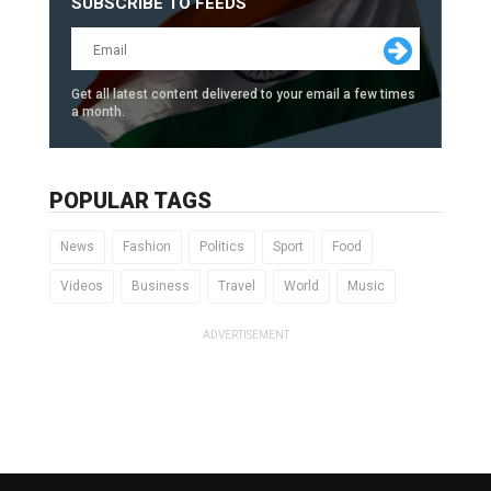
SUBSCRIBE TO FEEDS
Get all latest content delivered to your email a few times
a month.
POPULAR TAGS
News
Fashion
Politics
Sport
Food
Videos
Business
Travel
World
Music
ADVERTISEMENT