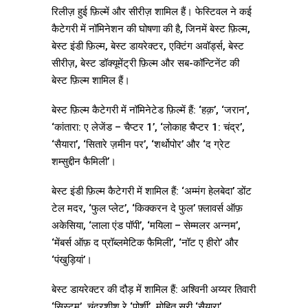
रिलीज़ हुई फ़िल्में और सीरीज़ शामिल हैं। फेस्टिवल ने कई
कैटेगरी में नॉमिनेशन की घोषणा की है, जिनमें बेस्ट फ़िल्म,
बेस्ट इंडी फ़िल्म, बेस्ट डायरेक्टर, एक्टिंग अवॉर्ड्स, बेस्ट
सीरीज़, बेस्ट डॉक्यूमेंट्री फ़िल्म और सब-कॉन्टिनेंट की
बेस्ट फ़िल्म शामिल हैं।
बेस्ट फ़िल्म कैटेगरी में नॉमिनेटेड फ़िल्में हैं: ‘हक़’, ‘जरान’,
‘कांतारा: ए लेजेंड – चैप्टर 1’, ‘लोकाह चैप्टर 1: चंद्र’,
‘सैयारा’, ‘सितारे ज़मीन पर’, ‘शर्थोपोर’ और ‘द ग्रेट
शम्सुद्दीन फैमिली’।
बेस्ट इंडी फ़िल्म कैटेगरी में शामिल हैं: ‘अम्मंग हेलबेदा’ डोंट
टेल मदर, ‘फुल प्लेट’, ‘किक्करन दे फुल’ फ़्लावर्स ऑफ़
अकेसिया, ‘लाला एंड पॉपी’, ‘मयिला – सेम्मलर अन्नम’,
‘मेंबर्स ऑफ़ द प्रॉब्लमेटिक फैमिली’, ‘नॉट ए हीरो’ और
‘पंखुड़ियां’।
बेस्ट डायरेक्टर की दौड़ में शामिल हैं: अश्विनी अय्यर तिवारी
‘सिस्टम’, चंद्रशीश रे ‘पोर्शी’, मोहित सूरी ‘सैयारा’,