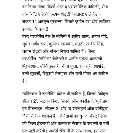
रामलिंगम गौतम ‘मेंबर्स ऑफ़ द प्रॉब्लमेटिक फैमिली’, रीमा
दास ‘नॉट ए हीरो’, ऋषभ शेट्टी ‘कांतारा: ए लेजेंड –
चैप्टर 1’, आरएस प्रसन्ना ‘सितारे ज़मीन पर’ और शाज़िया
इक़बाल ‘धड़क 2’।
बेस्ट परफ़ॉर्मेंस मेल के नॉमिनी में आमिर खान, अहान पांडे,
भुमन भार्गव दास, दुलकर सलमान, ममूटी, रणवीर सिंह,
ऋषभ शेट्टी और संजय मिश्रा शामिल हैं। ‘बेस्ट
परफॉर्मेंस “फीमेल” कैटेगरी में अनीट पड्डा, कल्याणी
प्रियदर्शन, कीर्ति कुल्हारी, नीना गुप्ता, राजश्री देशपांडे,
रानी मुखर्जी, रितुपर्णा सेनगुप्ता और यामी गौतम धर शामिल
हैं।
नॉमिनेशन में स्ट्रीमिंग कंटेंट भी शामिल है, जिसमें ‘कोहरा:
सीज़न 2’, ‘मटका किंग’, ‘सपने वर्सेस एवरीवन’, ‘फ्रीडम
एट मिडनाइट: सीज़न 2’ और ‘द बास्टर्ड्स ऑफ़ बॉलीवुड’
जैसी सीरीज़ शामिल हैं। विजेताओं का चुनाव ऑस्ट्रेलिया
की फिल्म इंडस्ट्री और कल्चरल सेक्टर के सदस्यों से बनी
एक जूरी करेगी। अवॉर्ड सेरेमनी के साथ-साथ, इस साल