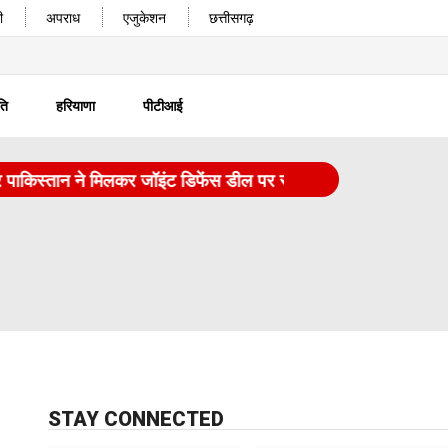
ी
अपराध
एजुकेशन
छत्तीसगढ़
ति
हरियाणा
पीटीआई
स्तान ने मिलकर जॉइंट डिफेंस डील पर साइन किए
|
चरखी दादरी गैं
STAY CONNECTED