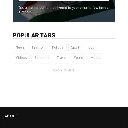
Get all latest content delivered to your email a few times
a month.
POPULAR TAGS
News
Fashion
Politics
Sport
Food
Videos
Business
Travel
World
Music
ADVERTISEMENT
ABOUT