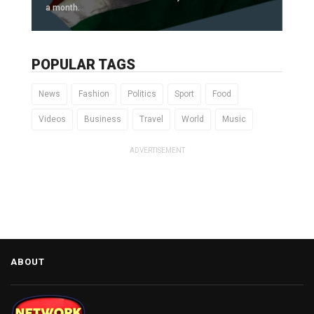
a month.
POPULAR TAGS
News
Fashion
Politics
Sport
Food
Videos
Business
Travel
World
Music
ADVERTISEMENT
ABOUT