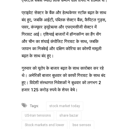
एयरटेल सबसे ज्यादा लाफ कमाने वाले शेयरों में शामिल थे।
प्राइवेट सेक्टर के बैंक और हेल्थकेयर स्टॉक बढ़त के साथ
बंद हुए, जबकि आईटी, पब्लिक सेक्टर बैंक, कैपिटल गुड्स,
पावर, कंज्यूमर ड्यूरेबल्स और एफएमसीजी सेक्टर में
गिरावट आई। एशियाई बाजारों में हॉन्गकॉन्ग का हैंग सेंग
और चीन का शंघाई कंपोजिट गिरावट के साथ, जबकि
जापान का निक्केई और दक्षिण कोरिया का कोस्पी मामूली
बढ़त के साथ बंद हुए।
गुरुवार को यूरोप के बाजार बढ़त के साथ कारोबार कर रहे
थे। अमेरिकी बाजार बुधवार को काफी गिरावट के साथ बंद
हुए। विदेशी संस्थागत निवेशकों ने बुधवार को लगभग 2
हजार 125 करोड़ रुपये के शेयर बेचे।
Tags:
stock market today
US-Iran tensions
share bazar
Stock markets end lower
bse sensex