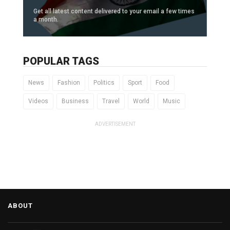
Get all latest content delivered to your email a few times
a month.
POPULAR TAGS
News
Fashion
Politics
Sport
Food
Videos
Business
Travel
World
Music
ADVERTISEMENT
ABOUT