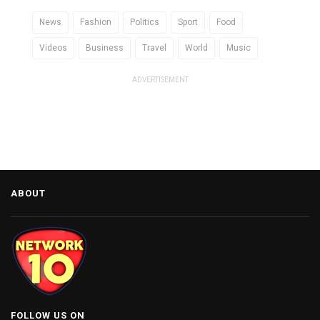
News
Fashion
Politics
Sport
Food
Videos
Business
Travel
World
Music
ADVERTISEMENT
ABOUT
FOLLOW US ON