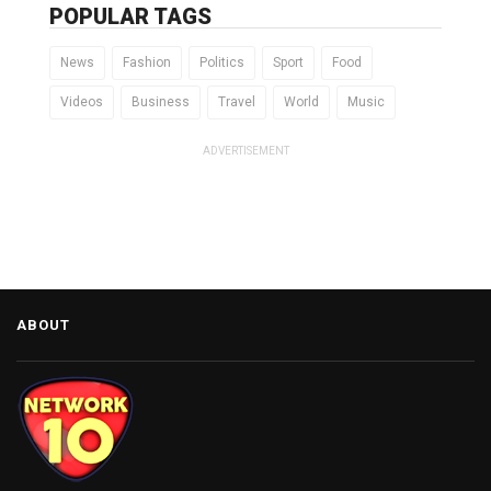
POPULAR TAGS
News
Fashion
Politics
Sport
Food
Videos
Business
Travel
World
Music
ADVERTISEMENT
ABOUT