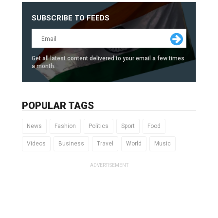
SUBSCRIBE TO FEEDS
Get all latest content delivered to your email a few times
a month.
POPULAR TAGS
News
Fashion
Politics
Sport
Food
Videos
Business
Travel
World
Music
ADVERTISEMENT