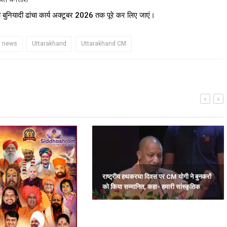
यी बुनियादी ढांचा कार्य अक्टूबर 2026 तक पूरे कर लिए जाएं।
d news
Uttarakhand
Uttarakhand CM
राष्ट्रीय हथकरघा दिवस पर CM योगी ने बुनकरों
को किया सम्मानित, कहा- हमारी सांस्कृतिक
विरासत के संरक्षक हैं कारीगर.