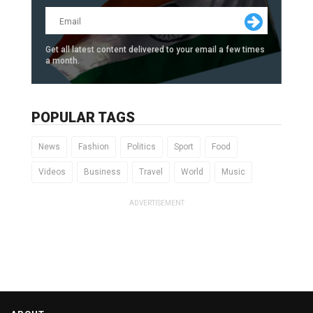
Get all latest content delivered to your email a few times
a month.
POPULAR TAGS
News
Fashion
Politics
Sport
Food
Videos
Business
Travel
World
Music
ADVERTISEMENT