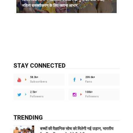
र
महिला सशक्तीकरण के लिए जताया आभार.
STAY CONNECTED
58.3k+
209.6k+
Subscribers
Fans
2.5k+
100k+
Followers
Followers
TRENDING
बच्चों की वैज्ञानिक सोच को मिलेगी नई उड़ान, भारतीय