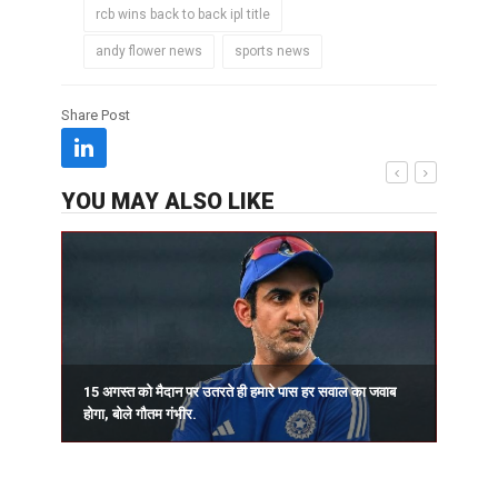
rcb wins back to back ipl title
andy flower news
sports news
Share Post
YOU MAY ALSO LIKE
15 अगस्त को मैदान पर उतरते ही हमारे पास हर सवाल का जवाब
प
होगा, बोले गौतम गंभीर.
र