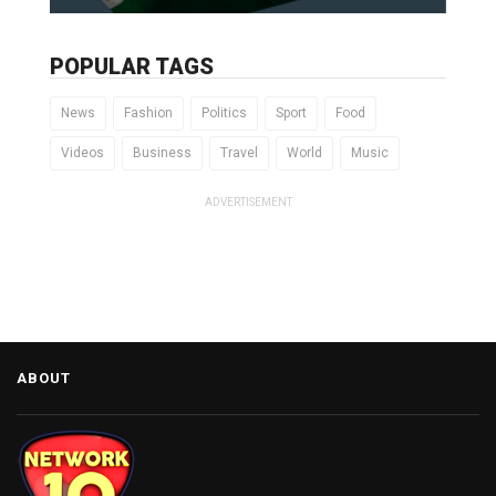
POPULAR TAGS
News
Fashion
Politics
Sport
Food
Videos
Business
Travel
World
Music
ADVERTISEMENT
ABOUT