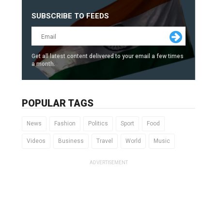
SUBSCRIBE TO FEEDS
Get all latest content delivered to your email a few times
a month.
POPULAR TAGS
News
Fashion
Politics
Sport
Food
Videos
Business
Travel
World
Music
ADVERTISEMENT