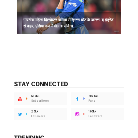
भारतीय महिला क्रिकेटर जेमिमा रोड्रिग्स चोट के कारण ‘द हंड्रेड’
ह
से बाहर, एशिया कप में खेलना संदिग्ध.
STAY CONNECTED
58.3k+
209.6k+
Subscribers
Fans
2.5k+
100k+
Followers
Followers