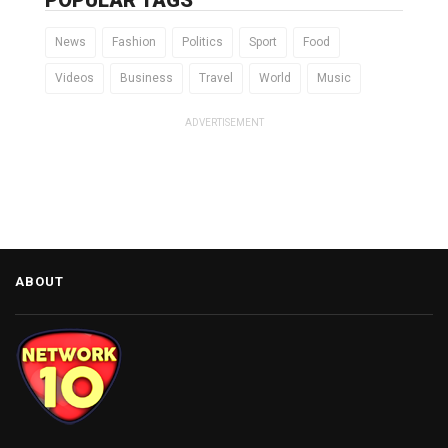
News
Fashion
Politics
Sport
Food
Videos
Business
Travel
World
Music
ADVERTISEMENT
ABOUT