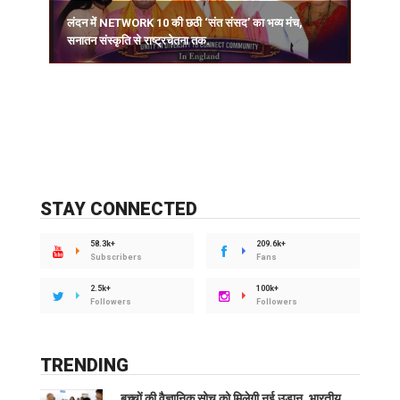
लंदन में NETWORK 10 की छठी ‘संत संसद’ का भव्य मंच,
सनातन संस्कृति से राष्ट्रचेतना तक.
STAY CONNECTED
58.3k+
209.6k+
Subscribers
Fans
2.5k+
100k+
Followers
Followers
TRENDING
बच्चों की वैज्ञानिक सोच को मिलेगी नई उड़ान, भारतीय