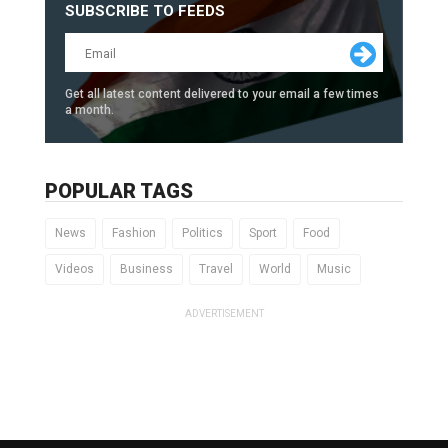
SUBSCRIBE TO FEEDS
Get all latest content delivered to your email a few times
a month.
POPULAR TAGS
News
Fashion
Politics
Sport
Food
Videos
Business
Travel
World
Music
ADVERTISEMENT