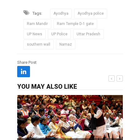
Tags:
Ayodhya
Ayodhya police
Ram Mandir
Ram Temple D-1 gate
UP News
UP Police
Uttar Pradesh
southern wall
Namaz
Share Post
YOU MAY ALSO LIKE