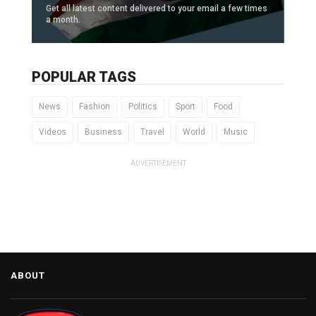
Get all latest content delivered to your email a few times
a month.
POPULAR TAGS
News
Fashion
Politics
Sport
Food
Videos
Business
Travel
World
Music
ADVERTISEMENT
ABOUT