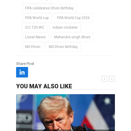
FIFA celebrates Dhoni birthday
FIFA World cup
FIFA World Cup 2026
ICC T20 WC
indian cricketer
Lionel Messi
Mahendra singh dhoni
MS Dhoni
MS Dhoni birthday
Share Post
YOU MAY ALSO LIKE