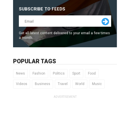
SUBSCRIBE TO FEEDS
Get all latest content delivered to your email a few times
a month.
POPULAR TAGS
News
Fashion
Politics
Sport
Food
Videos
Business
Travel
World
Music
ADVERTISEMENT