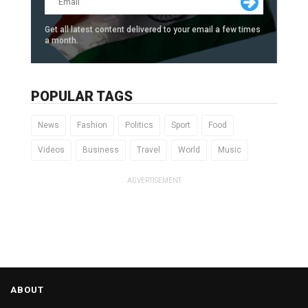
Get all latest content delivered to your email a few times
a month.
POPULAR TAGS
News
Fashion
Politics
Sport
Food
Videos
Business
Travel
World
Music
ADVERTISEMENT
ABOUT