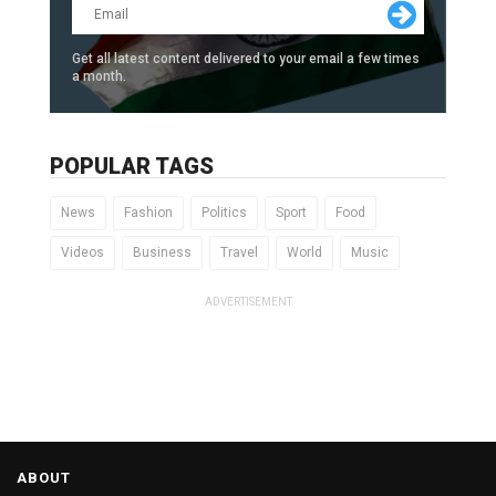
Get all latest content delivered to your email a few times
a month.
POPULAR TAGS
News
Fashion
Politics
Sport
Food
Videos
Business
Travel
World
Music
ADVERTISEMENT
ABOUT