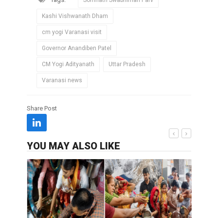
Somnath Swabhiman Parv
Kashi Vishwanath Dham
cm yogi Varanasi visit
Governor Anandiben Patel
CM Yogi Adityanath
Uttar Pradesh
Varanasi news
Share Post
YOU MAY ALSO LIKE