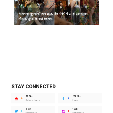
सावन का दूसरा सोमवार आज, शिव मंदिरों में उमड़ा आस्था का
सैलाब, सुरक्षा के कड़े इंतजाम.
ल
क
STAY CONNECTED
58.3k+
209.6k+
Subscribers
Fans
2.5k+
100k+
Followers
Followers