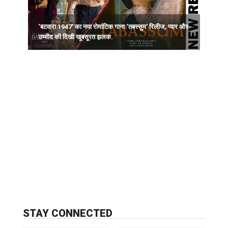
‘बटवारा 1947’ का नया रोमांटिक गाना ‘तबस्सुम’ रिलीज, प्यार और
र
उम्मीद की दिखी खूबसूरत झलक.
क
STAY CONNECTED