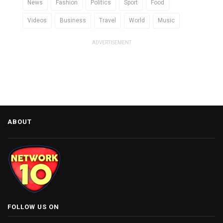
News
Fashion
Politics
Sport
Food
Videos
Business
Travel
World
Music
ADVERTISEMENT
ABOUT
FOLLOW US ON