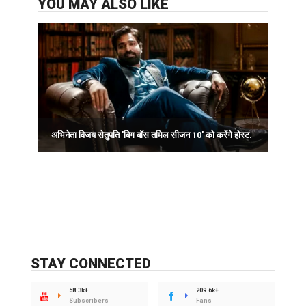
YOU MAY ALSO LIKE
I
अभिनेता विजय सेतुपति 'बिग बॉस तमिल सीजन 10' को करेंगे होस्ट.
स
STAY CONNECTED
58.3k+
209.6k+
Subscribers
Fans