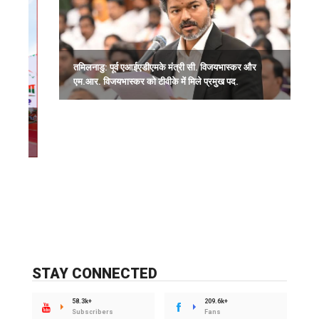
तमिलनाडु: पूर्व एआईएडीएमके मंत्री सी. विजयभास्कर और
भ
एम.आर. विजयभास्कर को टीवीके में मिले प्रमुख पद.
अ
ं
STAY CONNECTED
58.3k+
209.6k+
Subscribers
Fans