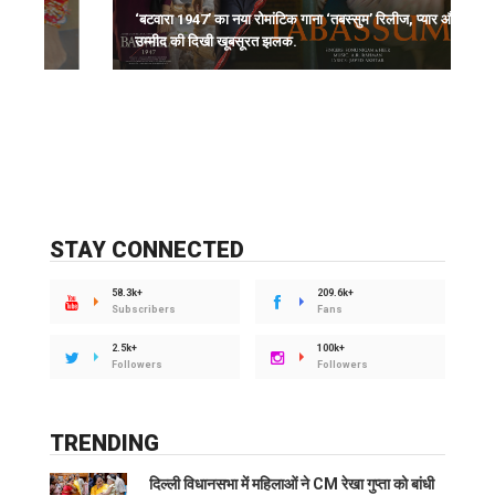
‘बटवारा 1947’ का नया रोमांटिक गाना ‘तबस्सुम’ रिलीज, प्यार और
र
उम्मीद की दिखी खूबसूरत झलक.
क
STAY CONNECTED
58.3k+
209.6k+
Subscribers
Fans
2.5k+
100k+
Followers
Followers
TRENDING
दिल्ली विधानसभा में महिलाओं ने CM रेखा गुप्ता को बांधी