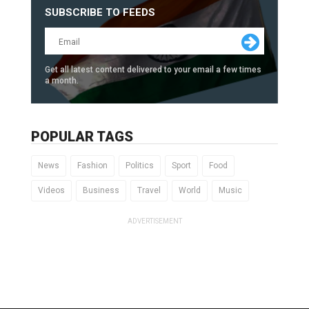
SUBSCRIBE TO FEEDS
Get all latest content delivered to your email a few times
a month.
POPULAR TAGS
News
Fashion
Politics
Sport
Food
Videos
Business
Travel
World
Music
ADVERTISEMENT